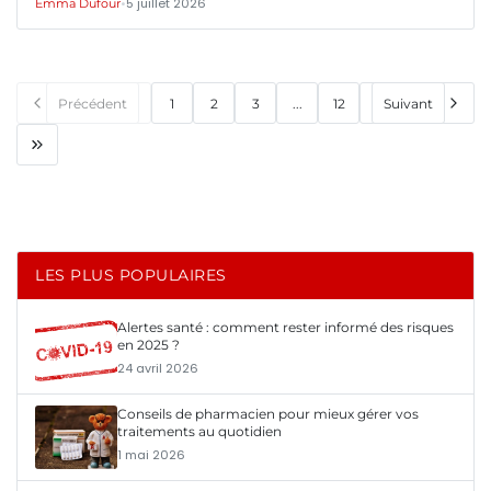
•
5 juillet 2026
Emma Dufour
Précédent
1
2
3
...
12
Suivant
LES PLUS POPULAIRES
Alertes santé : comment rester informé des risques
en 2025 ?
24 avril 2026
Conseils de pharmacien pour mieux gérer vos
traitements au quotidien
1 mai 2026