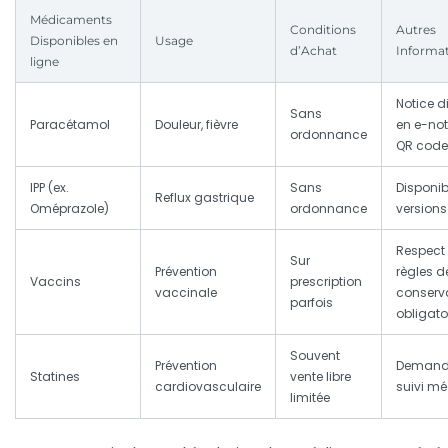
Médicaments
Conditions
Autres
Disponibles en
Usage
d’Achat
Informa
ligne
Notice d
Sans
Paracétamol
Douleur, fièvre
en e-not
ordonnance
QR code
IPP (ex.
Sans
Disponib
Reflux gastrique
Oméprazole)
ordonnance
versions
Respect
Sur
Prévention
règles d
Vaccins
prescription
vaccinale
conserv
parfois
obligato
Souvent
Prévention
Demand
Statines
vente libre
cardiovasculaire
suivi mé
limitée