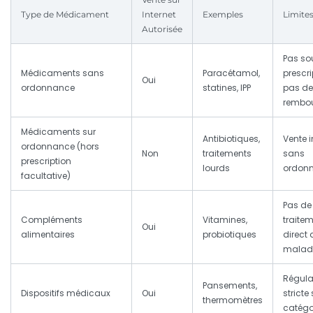
Type de Médicament
Internet
Exemples
Limite
Autorisée
Pas so
Médicaments sans
Paracétamol,
prescri
Oui
ordonnance
statines, IPP
pas de
rembo
Médicaments sur
Antibiotiques,
Vente i
ordonnance (hors
Non
traitements
sans
prescription
lourds
ordon
facultative)
Pas de
Compléments
Vitamines,
traite
Oui
alimentaires
probiotiques
direct 
malad
Régula
Pansements,
Dispositifs médicaux
Oui
stricte
thermomètres
catégo