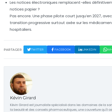
Les notices électroniques remplacent-elles définitive
notices papier ?
Pas encore. Une phase pilote court jusqu’en 2027, ave
transition progressive surtout axée sur les médicamen
hospitaliers.
PARTAGER :
TWITTER
FACEBOOK
LINKEDIN
WH
Kévin Girard
Kévin Girard est journaliste spécialisé dans les domaines de la san
la beauté et des conseils pharmaceutiques, une couverture qu'il a