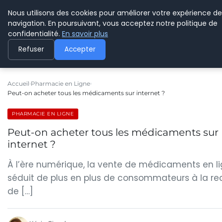
Nous utilisons des cookies pour améliorer votre expérience de
CYBERPARAPHARMACIE
navigation. En poursuivant, vous acceptez notre politique de
confidentialité.
En savoir plus
Refuser
Accepter
Accueil
Pharmacie en Ligne
Peut-on acheter tous les médicaments sur internet ?
PHARMACIE EN LIGNE
Peut-on acheter tous les médicaments sur
internet ?
À l’ère numérique, la vente de médicaments en l
séduit de plus en plus de consommateurs à la r
de […]