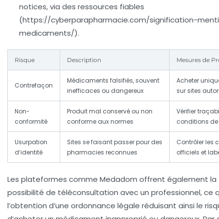
notices
, via des ressources fiables
(https://cyberparapharmacie.com/signification-ment
medicaments/).
Risque
Description
Mesures de Pr
Médicaments falsifiés, souvent
Acheter uniq
Contrefaçon
inefficaces ou dangereux
sur sites autor
Non-
Produit mal conservé ou non
Vérifier traçabi
conformité
conforme aux normes
conditions de 
Usurpation
Sites se faisant passer pour des
Contrôler les c
d’identité
pharmacies reconnues
officiels et lab
Les plateformes comme Medadom offrent également la
possibilité de téléconsultation avec un professionnel, ce qu
l’obtention d’une ordonnance légale réduisant ainsi le ris
d’acheter un médicament inapproprié ou dangereux. Par ai