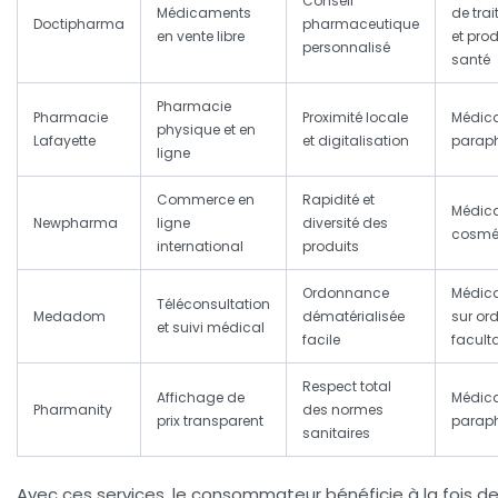
Conseil
Médicaments
de tra
Doctipharma
pharmaceutique
en vente libre
et prod
personnalisé
santé
Pharmacie
Pharmacie
Proximité locale
Médic
physique et en
Lafayette
et digitalisation
parap
ligne
Commerce en
Rapidité et
Médic
Newpharma
ligne
diversité des
cosmé
international
produits
Ordonnance
Médic
Téléconsultation
Medadom
dématérialisée
sur o
et suivi médical
facile
faculta
Respect total
Affichage de
Médic
Pharmanity
des normes
prix transparent
parap
sanitaires
Avec ces services, le consommateur bénéficie à la fois de