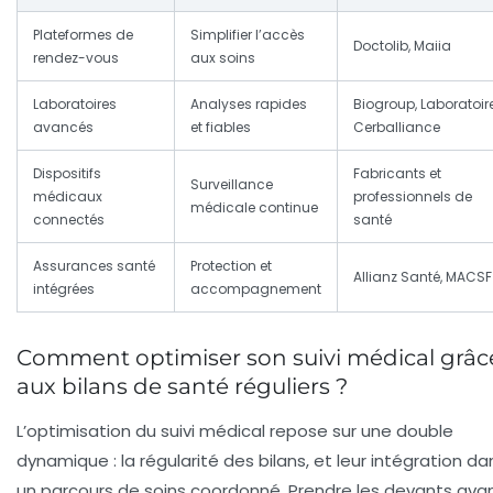
Plateformes de
Simplifier l’accès
Doctolib, Maiia
rendez-vous
aux soins
Laboratoires
Analyses rapides
Biogroup, Laboratoir
avancés
et fiables
Cerballiance
Dispositifs
Fabricants et
Surveillance
médicaux
professionnels de
médicale continue
connectés
santé
Assurances santé
Protection et
Allianz Santé, MACSF
intégrées
accompagnement
Comment optimiser son suivi médical grâc
aux bilans de santé réguliers ?
L’optimisation du suivi médical repose sur une double
dynamique : la régularité des bilans, et leur intégration da
un parcours de soins coordonné. Prendre les devants ava