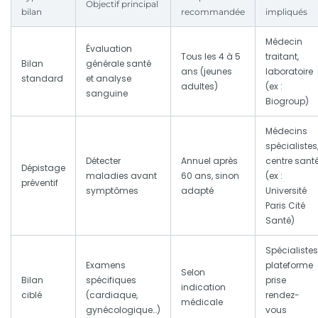
Objectif principal
bilan
recommandée
impliqués
Médecin
Évaluation
Tous les 4 à 5
traitant,
Bilan
générale santé
ans (jeunes
laboratoire
standard
et analyse
adultes)
(ex :
sanguine
Biogroup)
Médecins
spécialistes
Détecter
Annuel après
centre sant
Dépistage
maladies avant
60 ans, sinon
(ex :
préventif
symptômes
adapté
Université
Paris Cité
Santé)
Spécialistes
Examens
plateforme
Selon
Bilan
spécifiques
prise
indication
ciblé
(cardiaque,
rendez-
médicale
gynécologique…)
vous