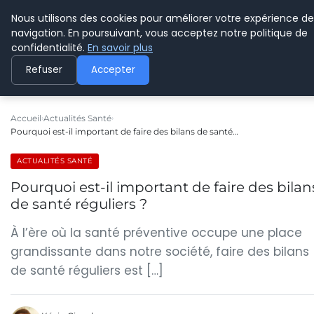
Nous utilisons des cookies pour améliorer votre expérience de
CYBERPARAPHARMACIE
navigation. En poursuivant, vous acceptez notre politique de
confidentialité.
En savoir plus
Refuser
Accepter
Accueil
Actualités Santé
Pourquoi est-il important de faire des bilans de santé…
ACTUALITÉS SANTÉ
Pourquoi est-il important de faire des bilan
de santé réguliers ?
À l’ère où la santé préventive occupe une place
grandissante dans notre société, faire des bilans
de santé réguliers est […]