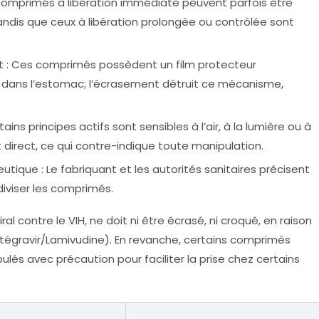
comprimés à libération immédiate peuvent parfois être
ndis que ceux à libération prolongée ou contrôlée sont
t
: Ces comprimés possèdent un film protecteur
f dans l’estomac; l’écrasement détruit ce mécanisme,
tains principes actifs sont sensibles à l’air, à la lumière ou à
 direct, ce qui contre-indique toute manipulation.
ceutique
: Le fabriquant et les autorités sanitaires précisent
diviser les comprimés.
al contre le VIH, ne doit ni être écrasé, ni croqué, en raison
utégravir/Lamivudine). En revanche, certains comprimés
lés avec précaution pour faciliter la prise chez certains