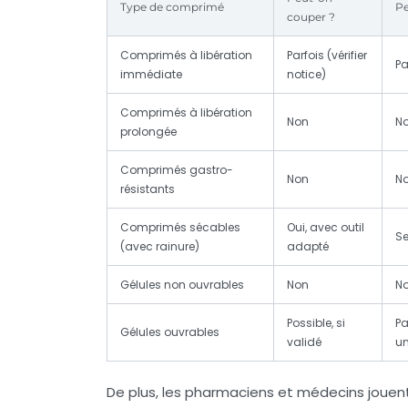
Type de comprimé
Pe
couper ?
Comprimés à libération
Parfois (vérifier
Pa
immédiate
notice)
Comprimés à libération
Non
N
prolongée
Comprimés gastro-
Non
N
résistants
Comprimés sécables
Oui, avec outil
Se
(avec rainure)
adapté
Gélules non ouvrables
Non
N
Possible, si
Pa
Gélules ouvrables
validé
u
De plus, les pharmaciens et médecins jouent