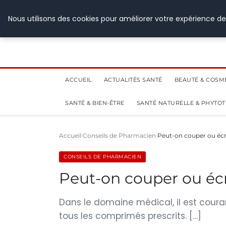
28 juillet 2026
Nous utilisons des cookies pour améliorer votre expérience de
ACCUEIL
ACTUALITÉS SANTÉ
BEAUTÉ & COSM
SANTÉ & BIEN-ÊTRE
SANTÉ NATURELLE & PHYTO
Accueil
Conseils de Pharmacien
Peut-on couper ou écr
CONSEILS DE PHARMACIEN
Peut-on couper ou éc
Dans le domaine médical, il est coura
tous les comprimés prescrits. […]