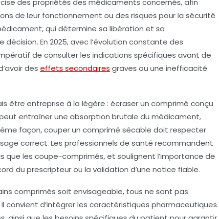
écise des propriétés des médicaments concernés, afin
tions de leur fonctionnement ou des risques pour la sécurité
édicament, qui détermine sa libération et sa
te décision. En 2025, avec l’évolution constante des
pératif de consulter les indications spécifiques avant de
 d’avoir des
effets secondaires
graves ou une inefficacité
s être entreprise à la légère : écraser un comprimé conçu
, peut entraîner une absorption brutale du médicament,
 même façon, couper un comprimé sécable doit respecter
 dosage correct. Les professionnels de santé recommandent
 tels que les coupe-comprimés, et soulignent l’importance de
d du prescripteur ou la validation d’une notice fiable.
ins comprimés soit envisageable, tous ne sont pas
l convient d’intégrer les caractéristiques pharmaceutiques
s, ainsi que les besoins spécifiques du patient pour garantir