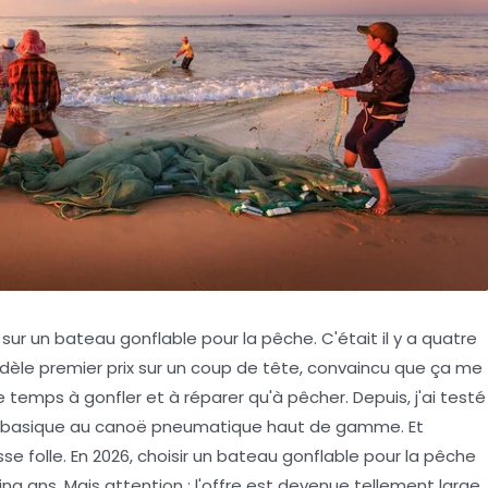
ur un bateau gonflable pour la pêche. C'était il y a quatre
odèle premier prix sur un coup de tête, convaincu que ça me
s de temps à gonfler et à réparer qu'à pêcher. Depuis, j'ai testé
e basique au canoë pneumatique haut de gamme. Et
e folle. En 2026, choisir un bateau gonflable pour la pêche
 cinq ans. Mais attention : l'offre est devenue tellement large