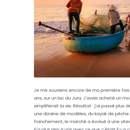
Je me souviens encore de ma première fois s
ans, sur un lac du Jura. J'avais acheté un m
simplifierait la vie. Résultat : j'ai passé plu
une dizaine de modèles, du kayak de pêch
franchement, le marché a évolué à une vitess
n'a plus rien à voir avec ce que c'était il y a