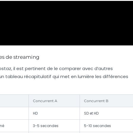
es de streaming
taz, il est pertinent de le comparer avec d’autres
n tableau récapitulatif qui met en lumière les différences
Concurrent A
Concurrent B
HD
SD et HD
ané
3-5 secondes
5-10 secondes