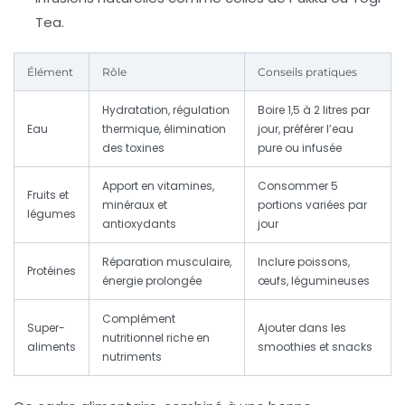
Tea.
Élément
Rôle
Conseils pratiques
Hydratation, régulation
Boire 1,5 à 2 litres par
Eau
thermique, élimination
jour, préférer l’eau
des toxines
pure ou infusée
Apport en vitamines,
Consommer 5
Fruits et
minéraux et
portions variées par
légumes
antioxydants
jour
Réparation musculaire,
Inclure poissons,
Protéines
énergie prolongée
œufs, légumineuses
Complément
Super-
Ajouter dans les
nutritionnel riche en
aliments
smoothies et snacks
nutriments