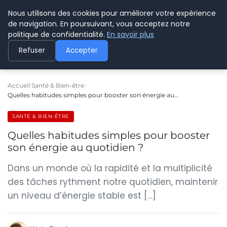
Nous utilisons des cookies pour améliorer votre expérience
CYBERPARAPHARMACIE
de navigation. En poursuivant, vous acceptez notre
politique de confidentialité.
En savoir plus
Refuser
Accepter
Accueil
Santé & Bien-être
Quelles habitudes simples pour booster son énergie au…
SANTÉ & BIEN-ÊTRE
Quelles habitudes simples pour booster
son énergie au quotidien ?
Dans un monde où la rapidité et la multiplicité
des tâches rythment notre quotidien, maintenir
un niveau d’énergie stable est […]