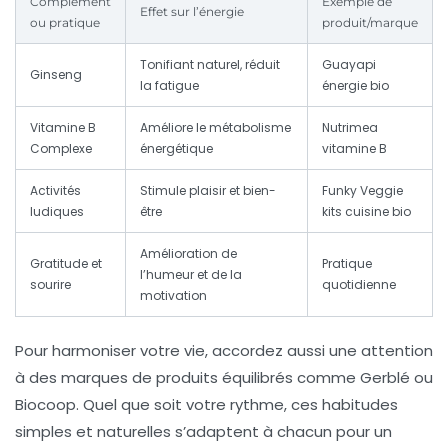
Complément
Exemple de
Effet sur l’énergie
ou pratique
produit/marque
Tonifiant naturel, réduit
Guayapi
Ginseng
la fatigue
énergie bio
Vitamine B
Améliore le métabolisme
Nutrimea
Complexe
énergétique
vitamine B
Activités
Stimule plaisir et bien-
Funky Veggie
ludiques
être
kits cuisine bio
Amélioration de
Gratitude et
Pratique
l’humeur et de la
sourire
quotidienne
motivation
Pour harmoniser votre vie, accordez aussi une attention
à des marques de produits équilibrés comme Gerblé ou
Biocoop. Quel que soit votre rythme, ces habitudes
simples et naturelles s’adaptent à chacun pour un