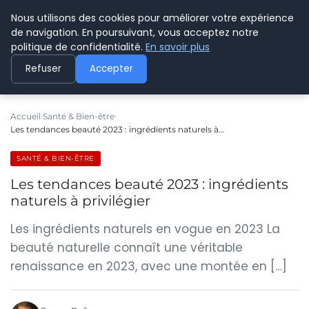
Nous utilisons des cookies pour améliorer votre expérience
CYBERPARAPHARMACIE
de navigation. En poursuivant, vous acceptez notre
politique de confidentialité.
En savoir plus
Refuser
Accepter
Accueil
Santé & Bien-être
Les tendances beauté 2023 : ingrédients naturels à…
SANTÉ & BIEN-ÊTRE
Les tendances beauté 2023 : ingrédients
naturels à privilégier
Les ingrédients naturels en vogue en 2023 La
beauté naturelle connaît une véritable
renaissance en 2023, avec une montée en […]