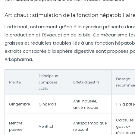
Artichaut : stimulation de la fonction hépatobiliair
L’artichaut, notamment grâce à la cynarine présente dans 
la production et l’évacuation de la bile. Ce mécanisme fa
graisses et réduit les troubles liés à une fonction hépatobi
extraits consacrés à la sphère digestive sont proposés par
Arkopharma.
Principaux
Dosage
Plante
composés
Effets digestifs
recomma
actifs
Anti-nausée,
Gingembre
Gingerols
1-2 g par j
antiémétique
Capsules
Menthe
Antispasmodique,
Menthol
gastro-
poivrée
relaxant
résistante