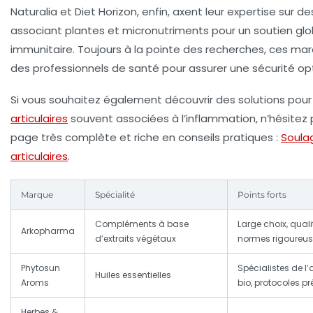
Naturalia
et
Diet Horizon
, enfin, axent leur expertise sur d
associant plantes et micronutriments pour un soutien gl
immunitaire. Toujours à la pointe des recherches, ces ma
des professionnels de santé pour assurer une sécurité op
Si vous souhaitez également découvrir des solutions pour 
articulaires
souvent associées à l’inflammation, n’hésitez 
page très complète et riche en conseils pratiques :
Soulag
articulaires
.
Marque
Spécialité
Points forts
Compléments à base
Large choix, qual
Arkopharma
d’extraits végétaux
normes rigoureu
Phytosun
Spécialistes de l
Huiles essentielles
Aroms
bio, protocoles pr
Herbes &