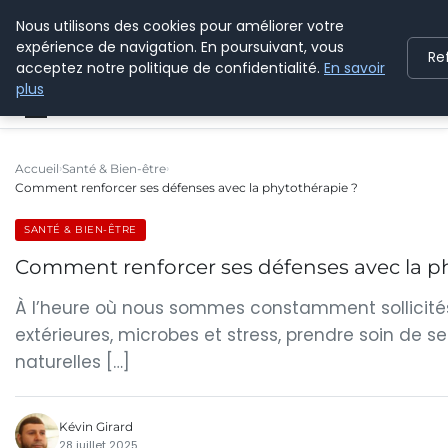
Nous utilisons des cookies pour améliorer votre
CYBERPARAPHARMACIE
expérience de navigation. En poursuivant, vous
Re
acceptez notre politique de confidentialité.
En savoir
plus
Accueil
Santé & Bien-être
Comment renforcer ses défenses avec la phytothérapie ?
SANTÉ & BIEN-ÊTRE
Comment renforcer ses défenses avec la p
À l’heure où nous sommes constamment sollicités
extérieures, microbes et stress, prendre soin de s
naturelles […]
Kévin Girard
28 juillet 2025