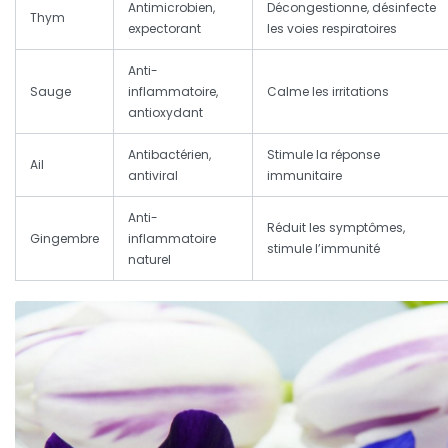
Antimicrobien,
Décongestionne, désinfecte
Thym
expectorant
les voies respiratoires
Anti-
Sauge
inflammatoire,
Calme les irritations
antioxydant
Antibactérien,
Stimule la réponse
Ail
antiviral
immunitaire
Anti-
Réduit les symptômes,
Gingembre
inflammatoire
stimule l’immunité
naturel