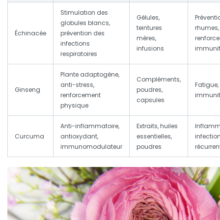
Stimulation des
Gélules,
Préventi
globules blancs,
teintures
rhumes,
Échinacée
prévention des
mères,
renforc
infections
infusions
immunit
respiratoires
Plante adaptogène,
Compléments,
anti-stress,
Fatigue, 
Ginseng
poudres,
renforcement
immunit
capsules
physique
Anti-inflammatoire,
Extraits, huiles
Inflamm
Curcuma
antioxydant,
essentielles,
infectio
immunomodulateur
poudres
récurren