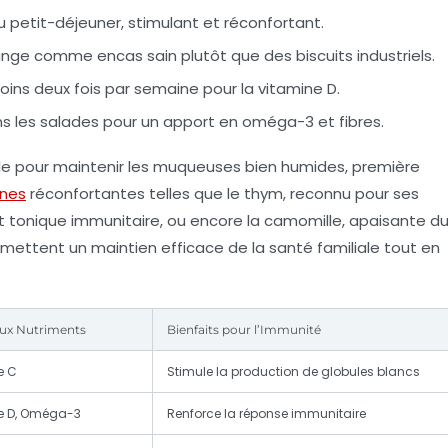
u petit-déjeuner, stimulant et réconfortant.
nge comme encas sain plutôt que des biscuits industriels.
ns deux fois par semaine pour la vitamine D.
ans les salades pour un apport en oméga-3 et fibres.
e pour maintenir les muqueuses bien humides, première
anes
réconfortantes telles que le thym, reconnu pour ses
nt tonique immunitaire, ou encore la camomille, apaisante d
ettent un maintien efficace de la santé familiale tout en
aux Nutriments
Bienfaits pour l’Immunité
e C
Stimule la production de globules blancs
e D, Oméga-3
Renforce la réponse immunitaire