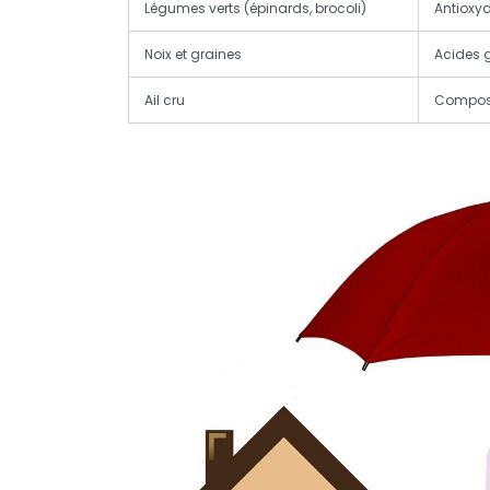
Légumes verts (épinards, brocoli)
Antioxyd
Noix et graines
Acides 
Ail cru
Composé