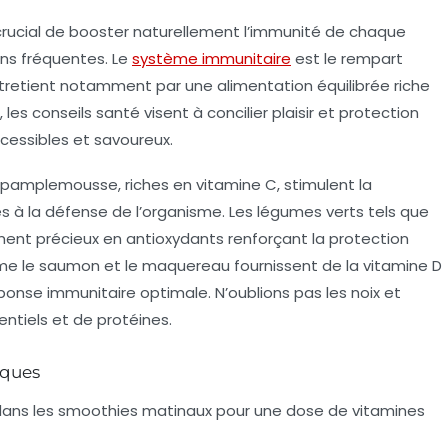
nt crucial de booster naturellement l’immunité de chaque
ons fréquentes. Le
système immunitaire
est le rempart
’entretient notamment par une alimentation équilibrée riche
les conseils santé visent à concilier plaisir et protection
ccessibles et savoureux.
e pamplemousse, riches en
vitamine C
, stimulent la
s à la défense de l’organisme. Les légumes verts tels que
ément précieux en antioxydants renforçant la protection
comme le saumon et le maquereau fournissent de la vitamine D
onse immunitaire optimale. N’oublions pas les noix et
ntiels et de protéines.
iques
 dans les smoothies matinaux pour une dose de vitamines