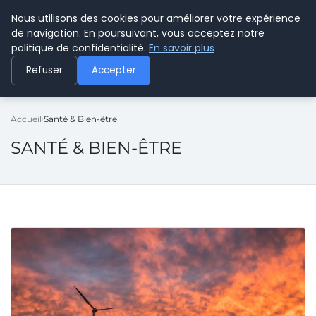
Nous utilisons des cookies pour améliorer votre expérience
CYBERPARAPHARMACIE
de navigation. En poursuivant, vous acceptez notre
politique de confidentialité.
En savoir plus
Refuser
Accepter
Accueil
Santé & Bien-être
SANTÉ & BIEN-ÊTRE