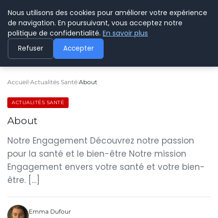
Nous utilisons des cookies pour améliorer votre expérience
CYBERPARAPHARMACIE
de navigation. En poursuivant, vous acceptez notre
politique de confidentialité.
En savoir plus
Refuser
Accepter
Accueil
Actualités Santé
About
ACTUALITÉS SANTÉ
About
Notre Engagement Découvrez notre passion
pour la santé et le bien-être Notre mission
Engagement envers votre santé et votre bien-
être. […]
Emma Dufour