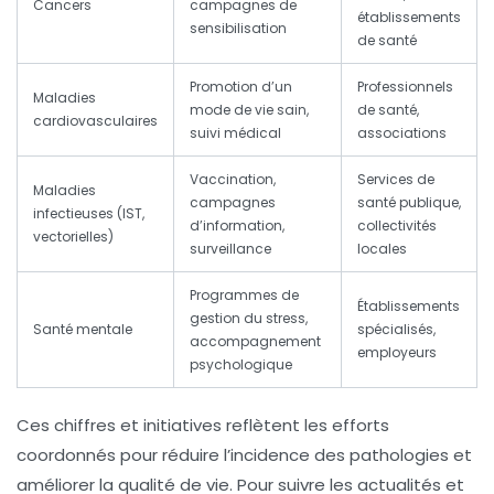
Cancers
campagnes de
établissements
sensibilisation
de santé
Promotion d’un
Professionnels
Maladies
mode de vie sain,
de santé,
cardiovasculaires
suivi médical
associations
Vaccination,
Services de
Maladies
campagnes
santé publique,
infectieuses (IST,
d’information,
collectivités
vectorielles)
surveillance
locales
Programmes de
Établissements
gestion du stress,
Santé mentale
spécialisés,
accompagnement
employeurs
psychologique
Ces chiffres et initiatives reflètent les efforts
coordonnés pour réduire l’incidence des pathologies et
améliorer la qualité de vie. Pour suivre les actualités et