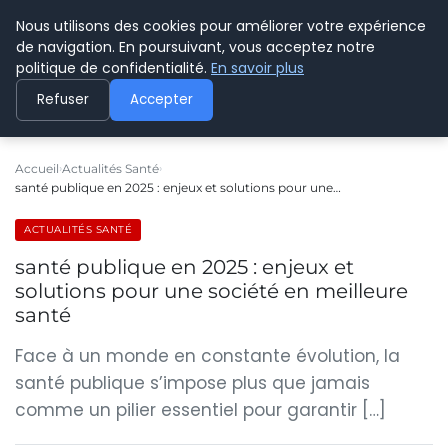
Nous utilisons des cookies pour améliorer votre expérience
CYBERPARAPHARMACIE
de navigation. En poursuivant, vous acceptez notre
politique de confidentialité.
En savoir plus
Refuser
Accepter
Accueil
Actualités Santé
santé publique en 2025 : enjeux et solutions pour une…
ACTUALITÉS SANTÉ
santé publique en 2025 : enjeux et
solutions pour une société en meilleure
santé
Face à un monde en constante évolution, la
santé publique s’impose plus que jamais
comme un pilier essentiel pour garantir […]