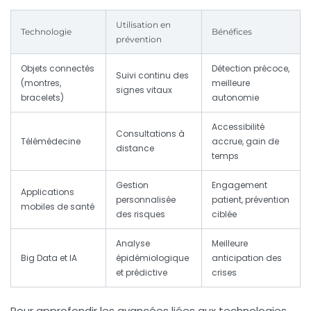
Utilisation en
Technologie
Bénéfices
prévention
Objets connectés
Détection précoce,
Suivi continu des
(montres,
meilleure
signes vitaux
bracelets)
autonomie
Accessibilité
Consultations à
Télémédecine
accrue, gain de
distance
temps
Gestion
Engagement
Applications
personnalisée
patient, prévention
mobiles de santé
des risques
ciblée
Analyse
Meilleure
Big Data et IA
épidémiologique
anticipation des
et prédictive
crises
Pour approfondir les avancées liées aux technologies