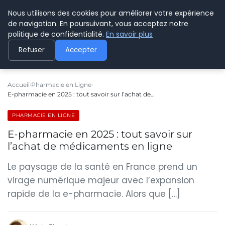
Nous utilisons des cookies pour améliorer votre expérience
CYBERPARAPHARMACIE
de navigation. En poursuivant, vous acceptez notre
politique de confidentialité.
En savoir plus
Refuser
Accepter
Accueil
Pharmacie en Ligne
E-pharmacie en 2025 : tout savoir sur l’achat de…
PHARMACIE EN LIGNE
E-pharmacie en 2025 : tout savoir sur
l’achat de médicaments en ligne
Le paysage de la santé en France prend un
virage numérique majeur avec l’expansion
rapide de la e-pharmacie. Alors que […]