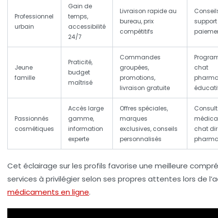
Gain de
Livraison rapide au
Conseils
Professionnel
temps,
bureau, prix
support 
urbain
accessibilité
compétitifs
paiemen
24/7
Commandes
Program
Praticité,
Jeune
groupées,
chat
budget
famille
promotions,
pharma
maîtrisé
livraison gratuite
éducati
Accès large
Offres spéciales,
Consult
Passionnés
gamme,
marques
médical
cosmétiques
information
exclusives, conseils
chat di
experte
personnalisés
pharma
Cet éclairage sur les profils favorise une meilleure comp
services à privilégier selon ses propres attentes lors de l’
médicaments en ligne
.