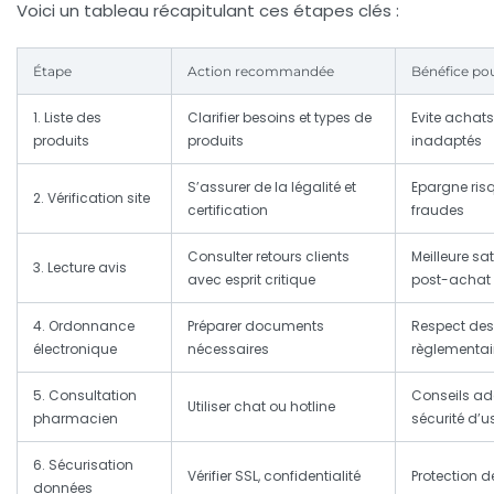
Voici un tableau récapitulant ces étapes clés :
Étape
Action recommandée
Bénéfice pour
1. Liste des
Clarifier besoins et types de
Evite achats
produits
produits
inadaptés
S’assurer de la légalité et
Epargne ris
2. Vérification site
certification
fraudes
Consulter retours clients
Meilleure sa
3. Lecture avis
avec esprit critique
post-achat
4. Ordonnance
Préparer documents
Respect des
électronique
nécessaires
règlementai
5. Consultation
Conseils ad
Utiliser chat ou hotline
pharmacien
sécurité d’
6. Sécurisation
Vérifier SSL, confidentialité
Protection de
données