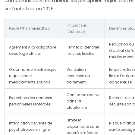
Comparons dans ce tableau les principales règles clés et
sur l’acheteur en 2025 :
Impact sur
Règle Pharmacie 2025
Bénéfices Sécu
l’Acheteur
Réduction du 
Agrément ARS obligatoire
Permet d’identifier
d’achat de fa
avec logo officiel
les sites fiables
médicament
Ordonnance électronique
Validation
Empêche la ven
requise pour
sécurisée du
limite l’auto
médicaments soumis
traitement
dangereuse
Confiance accrue
Protection des données
Respect de la 
dans la
personnelles renforcée
sécurité sanit
plateforme
Limite la
Interdiction de vente de
Risque d’abus 
disponibilité sans
psychotropes en ligne
santé protégé
contrôle médical