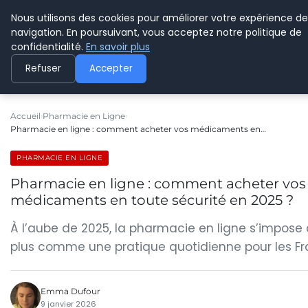
Nous utilisons des cookies pour améliorer votre expérience de
CYBERPARAPHARMACIE
navigation. En poursuivant, vous acceptez notre politique de
confidentialité.
En savoir plus
Refuser
Accepter
Accueil
Pharmacie en Ligne
Pharmacie en ligne : comment acheter vos médicaments en…
PHARMACIE EN LIGNE
Pharmacie en ligne : comment acheter vos
médicaments en toute sécurité en 2025 ?
À l’aube de 2025, la pharmacie en ligne s’impose 
plus comme une pratique quotidienne pour les Fr
Emma Dufour
9 janvier 2026