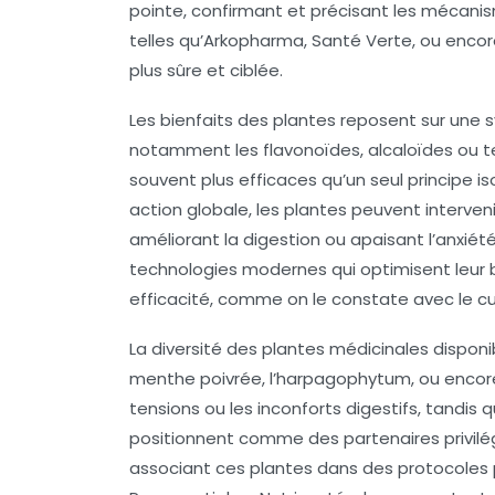
pointe, confirmant et précisant les mécani
telles qu’Arkopharma, Santé Verte, ou encor
plus sûre et ciblée.
Les bienfaits des plantes reposent sur une s
notamment les flavonoïdes, alcaloïdes ou te
souvent plus efficaces qu’un seul principe 
action globale, les plantes peuvent interveni
améliorant la digestion ou apaisant l’anxiét
technologies modernes qui optimisent leur b
efficacité, comme on le constate avec le c
La diversité des plantes médicinales disponi
menthe poivrée, l’harpagophytum, ou encore
tensions ou les inconforts digestifs, tandis 
positionnent comme des partenaires privilég
associant ces plantes dans des protocoles p