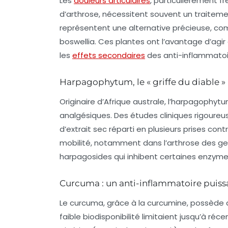
Les
douleurs articulaires
, particulièrement f
d’arthrose, nécessitent souvent un traiteme
représentent une alternative précieuse, com
boswellia. Ces plantes ont l’avantage d’agir
les
effets secondaires
des anti-inflammatoi
Harpagophytum, le « griffe du diable »
Originaire d’Afrique australe, l’harpagophy
analgésiques. Des études cliniques rigoure
d’extrait sec réparti en plusieurs prises cont
mobilité, notamment dans l’arthrose des ge
harpagosides qui inhibent certaines enzyme
Curcuma : un anti-inflammatoire puiss
Le curcuma, grâce à la curcumine, possède 
faible biodisponibilité limitaient jusqu’à ré