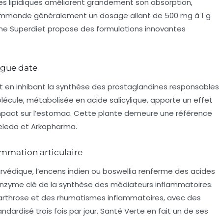
rmes lipidiques améliorent grandement son absorption,
ecommande généralement un dosage allant de 500 mg à 1 g
me Superdiet propose des formulations innovantes
ngue date
agit en inhibant la synthèse des prostaglandines responsables
lécule, métabolisée en acide salicylique, apporte un effet
 impact sur l’estomac. Cette plante demeure une référence
eleda et Arkopharma.
lammation articulaire
rvédique, l’encens indien ou boswellia renferme des acides
 enzyme clé de la synthèse des médiateurs inflammatoires.
’arthrose et des rhumatismes inflammatoires, avec des
ardisé trois fois par jour. Santé Verte en fait un de ses