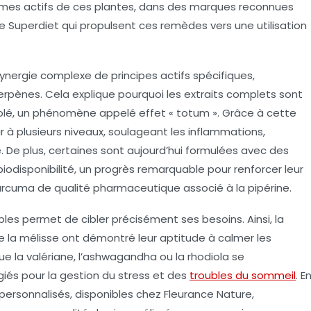
smes actifs de ces plantes, dans des marques reconnues
e Superdiet qui propulsent ces remèdes vers une utilisation
ynergie complexe de principes actifs spécifiques,
rpènes. Cela explique pourquoi les extraits complets sont
isolé, un phénomène appelé effet « totum ». Grâce à cette
r à plusieurs niveaux, soulageant les inflammations,
é. De plus, certaines sont aujourd’hui formulées avec des
iodisponibilité, un progrès remarquable pour renforcer leur
urcuma de qualité pharmaceutique associé à la pipérine.
bles permet de cibler précisément ses besoins. Ainsi, la
 la mélisse ont démontré leur aptitude à calmer les
que la valériane, l’ashwagandha ou la rhodiola se
iés pour la gestion du stress et des
troubles du sommeil
. E
ersonnalisés, disponibles chez Fleurance Nature,