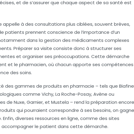
écises, et de s’assurer que chaque aspect de sa santé est
 appelle à des consultations plus ciblées, souvent brèves,
e patients prennent conscience de l’importance d’un
n, notamment dans la gestion des médicaments complexes
ments. Préparer sa visite consiste donc à structurer ses
tinentes et organiser ses préoccupations. Cette démarche
patient et le pharmacien, où chacun apporte ses compétences
ence des soins.
rsité des gammes de produits en pharmacie – tels que Biafine
matologiques comme Vichy, La Roche-Posay, Avène ou
s de Nuxe, Garnier, et Mustela – rend la préparation encor
 produits qui pourraient correspondre à ses besoins, on gagn
. Enfin, diverses ressources en ligne, comme des sites
nt accompagner le patient dans cette démarche.