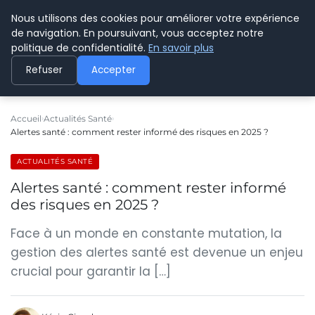
Nous utilisons des cookies pour améliorer votre expérience
CYBERPARAPHARMACIE
de navigation. En poursuivant, vous acceptez notre
politique de confidentialité.
En savoir plus
Refuser
Accepter
Accueil
Actualités Santé
Alertes santé : comment rester informé des risques en 2025 ?
ACTUALITÉS SANTÉ
Alertes santé : comment rester informé
des risques en 2025 ?
Face à un monde en constante mutation, la
gestion des alertes santé est devenue un enjeu
crucial pour garantir la […]