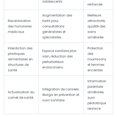
adolescents
renforcée
Augmentation des
Meilleure
Revalorisation
tarifs pour
attractivité,
des honoraires
consultations
qualité des
médicaux
généralistes et
soins
spécialistes
améliorée
Interdiction des
Protection
Espace sanitaire plus
plastiques
des
sain, réduction des
alimentaires en
nourrissons
perturbateurs
structures de
et femmes
endocriniens
santé
enceintes
Information
parentale
Intégration de conseils
Actualisation du
améliorée,
élargis en prévention et
carnet de santé
suivi
suivi sanitaire
pédiatrique
renforcé